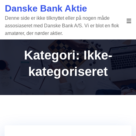
Gå
Danske Bank Aktie
til
Denne side er ikke tilknyttet eller på nogen måde
indhold
Sk
assosiaseret med Danske Bank A/S. Vi er blot en flok
amatører, der nørder aktier.
Kategori:
Ikke-
kategoriseret