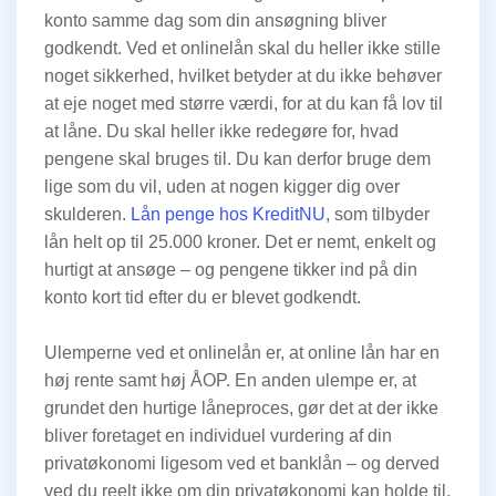
konto samme dag som din ansøgning bliver
godkendt. Ved et onlinelån skal du heller ikke stille
noget sikkerhed, hvilket betyder at du ikke behøver
at eje noget med større værdi, for at du kan få lov til
at låne. Du skal heller ikke redegøre for, hvad
pengene skal bruges til. Du kan derfor bruge dem
lige som du vil, uden at nogen kigger dig over
skulderen.
Lån penge hos KreditNU
, som tilbyder
lån helt op til 25.000 kroner. Det er nemt, enkelt og
hurtigt at ansøge – og pengene tikker ind på din
konto kort tid efter du er blevet godkendt.
Ulemperne ved et onlinelån er, at online lån har en
høj rente samt høj ÅOP. En anden ulempe er, at
grundet den hurtige låneproces, gør det at der ikke
bliver foretaget en individuel vurdering af din
privatøkonomi ligesom ved et banklån – og derved
ved du reelt ikke om din privatøkonomi kan holde til,